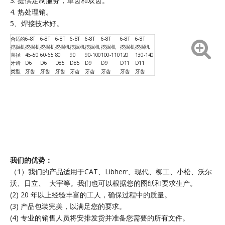
3. 提供定制服务，单齿和双齿。
4. 热处理销。
5、焊接技术好。
合适的
6-8T
6-8T
6-8T
6-8T
6-8T
6-8T
6-8T
6-8T
挖掘机
挖掘机
挖掘机
挖掘机
挖掘机
挖掘机
挖掘机
挖掘机
挖掘机
直径
45-50
60-65
80
90
90-100
100-110
120
130-140
牙齿
D6
D6
D85
D85
D9
D9
D11
D11
类型
牙齿
牙齿
牙齿
牙齿
牙齿
牙齿
牙齿
牙齿
我们的优势：
（1）我们的产品适用于CAT、Libherr、现代、柳工、小松、沃尔
沃、日立、 大宇等。我们也可以根据您的图纸和要求生产。
(2) 20 年以上经验丰富的工人，确保过程中的质量。
(3) 产品包装完美，以满足您的要求。
(4) 专业的销售人员将安排发货并准备您需要的所有文件。