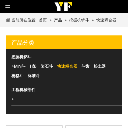
当前所在位置:
首页
»
产品
»
挖掘机铲斗
»
快速耦合器
产品分类
挖掘机铲斗
>
Mini斗
H架
岩石斗
快速耦合器
斗齿
松土器
栅格斗
标准斗
工程机械部件
>